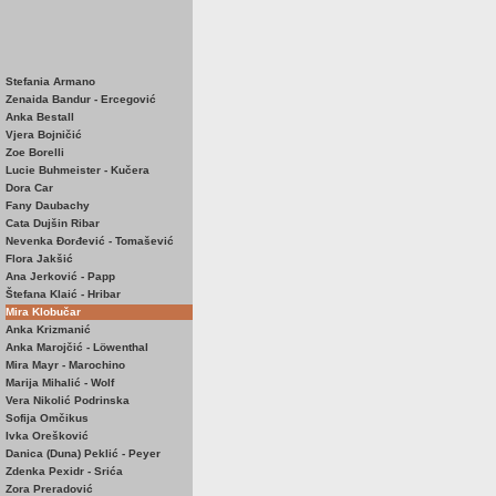
Stefania Armano
Zenaida Bandur - Ercegović
Anka Bestall
Vjera Bojničić
Zoe Borelli
Lucie Buhmeister - Kučera
Dora Car
Fany Daubachy
Cata Dujšin Ribar
Nevenka Đorđević - Tomašević
Flora Jakšić
Ana Jerković - Papp
Štefana Klaić - Hribar
Mira Klobučar
Anka Krizmanić
Anka Marojčić - Löwenthal
Mira Mayr - Marochino
Marija Mihalić - Wolf
Vera Nikolić Podrinska
Sofija Omčikus
Ivka Orešković
Danica (Duna) Peklić - Peyer
Zdenka Pexidr - Srića
Zora Preradović