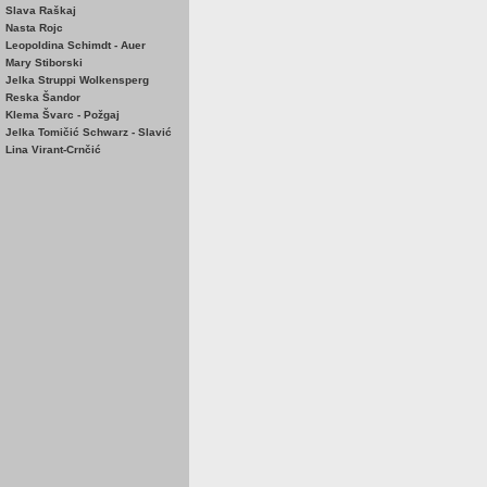
Slava Raškaj
Nasta Rojc
Leopoldina Schimdt - Auer
Mary Stiborski
Jelka Struppi Wolkensperg
Reska Šandor
Klema Švarc - Požgaj
Jelka Tomičić Schwarz - Slavić
Lina Virant-Crnčić