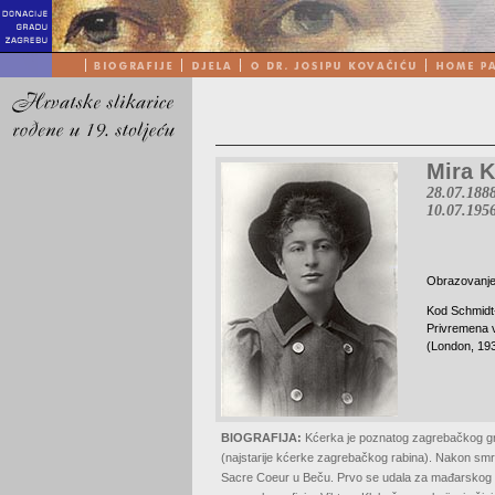
Mira K
28.07.1888
10.07.1956
Obrazovanje
Kod Schmidt
Privremena v
(London, 193
BIOGRAFIJA:
Kćerka je poznatog zagrebačkog grad
(najstarije kćerke zagrebačkog rabina). Nakon smrt
Sacre Coeur u Beču. Prvo se udala za mađarskog či