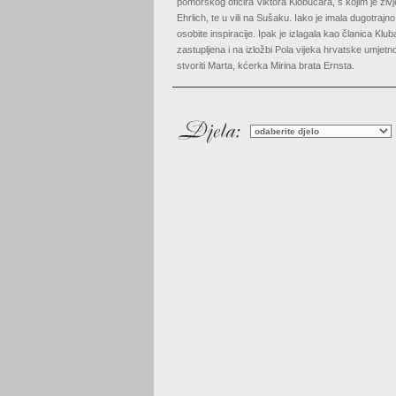
pomorskog oficira Viktora Klobučara, s kojim je živje
Ehrlich, te u vili na Sušaku. Iako je imala dugotrajn
osobite inspiracije. Ipak je izlagala kao članica Klu
zastupljena i na izložbi Pola vijeka hrvatske umjetno
stvoriti Marta, kćerka Mirina brata Ernsta.